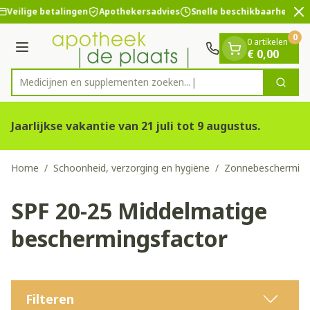
Dia 2 van 2
Ga naar de inhoud
Veilige betalingen
Apothekersadvies
Snelle beschikbaarheid
0
0 artikelen
Menu
€ 0,00
Medicijnen en supplemen
Zoek
Product, merk, categorie...
Jaarlijkse vakantie van 21 juli tot 9 augustus.
Home
/
Schoonheid, verzorging en hygiëne
/
Zonnebeschermin
SPF 20-25 Middelmatige
beschermingsfactor
Filteren