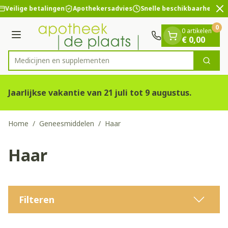
Dia 2 van 2
Ga naar de inhoud
Veilige betalingen
Apothekersadvies
Snelle beschikbaarheid
0
0 artikelen
Menu
€ 0,00
Medicijnen e
Zoek
Product, merk, categorie...
Jaarlijkse vakantie van 21 juli tot 9 augustus.
Home
/
Geneesmiddelen
/
Haar
Haar
Filteren