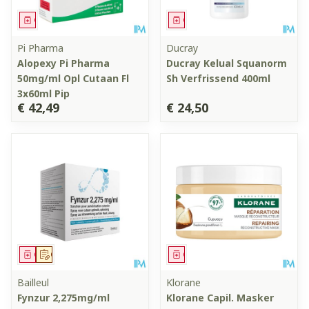
Geneesmiddel
Geneesmiddel
Pi Pharma
Ducray
Alopexy Pi Pharma
Ducray Kelual Squanorm
50mg/ml Opl Cutaan Fl
Sh Verfrissend 400ml
3x60ml Pip
€ 42,49
€ 24,50
Geneesmiddel
Op voorschrift
Geneesmiddel
Bailleul
Klorane
Fynzur 2,275mg/ml
Klorane Capil. Masker