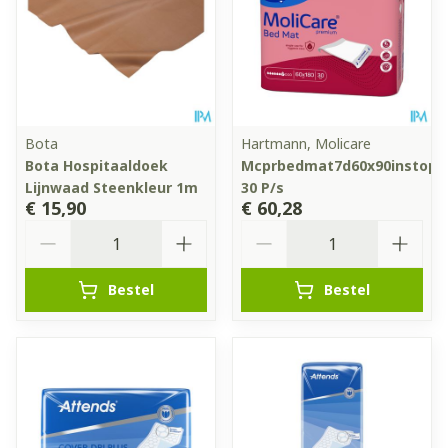
Bota
Hartmann, Molicare
Bota Hospitaaldoek
Mcprbedmat7d60x90instops
Lijnwaad Steenkleur 1m
30 P/s
€ 15,90
€ 60,28
Aantal
Aantal
Bestel
Bestel