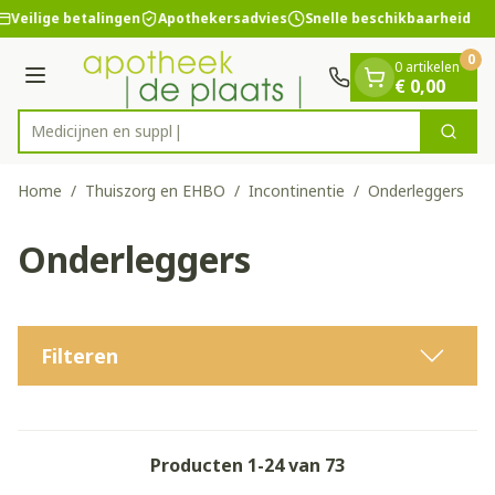
Dia 1 van 1
Ga naar de inhoud
Veilige betalingen
Apothekersadvies
Snelle beschikbaarheid
0
0 artikelen
Menu
€ 0,00
M
Zoek
Product, merk, categorie...
Home
/
Thuiszorg en EHBO
/
Incontinentie
/
Onderleggers
Onderleggers
Filteren
Producten
1
-
24
van
73