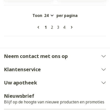
Toon
per pagina
Pagina's
U lees momenteel pagina
Pagina
Pagina
Pagina
1
2
3
4
Neem contact met ons op
Klantenservice
Uw apotheek
Nieuwsbrief
Blijf op de hoogte van nieuwe producten en promoties