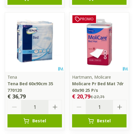
PROMO
Tena
Hartmann, Molicare
Tena Bed 60x90cm 35
Molicare Pr Bed Mat 7dr
770120
60x90 25 P/s
€ 36,79
€ 20,79
€ 27,71
Aantal
Aantal
Bestel
Bestel