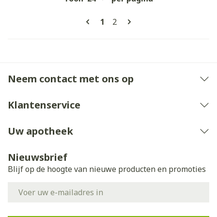
Pagina's
U lees momenteel pagina
Pagina
1
2
Neem contact met ons op
Klantenservice
Uw apotheek
Nieuwsbrief
Blijf op de hoogte van nieuwe producten en promoties
E-mail adres