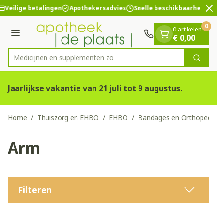
Dia 2 van 2
Ga naar de inhoud
Veilige betalingen
Apothekersadvies
Snelle beschikbaarheid
0
0 artikelen
Menu
€ 0,00
Medicijnen en
Zoek
Product, merk, categorie...
Jaarlijkse vakantie van 21 juli tot 9 augustus.
Home
/
Thuiszorg en EHBO
/
EHBO
/
Bandages en Orthopedie
Arm
Filteren