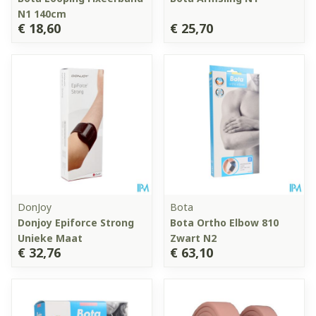
N1 140cm
€ 18,60
€ 25,70
DonJoy
Bota
Donjoy Epiforce Strong
Bota Ortho Elbow 810
Unieke Maat
Zwart N2
€ 32,76
€ 63,10