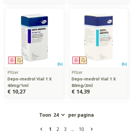
Geneesmiddel
Op voorschrift
Geneesmiddel
Op voorschrift
Pfizer
Pfizer
Depo-medrol Vial 1 X
Depo-medrol Vial 1 X
40mg/1ml
80mg/2ml
€ 10,27
€ 14,39
Toon
per pagina
Pagina's
U lees momenteel pagina
Pagina
Pagina
Pagina
1
2
3
...
10