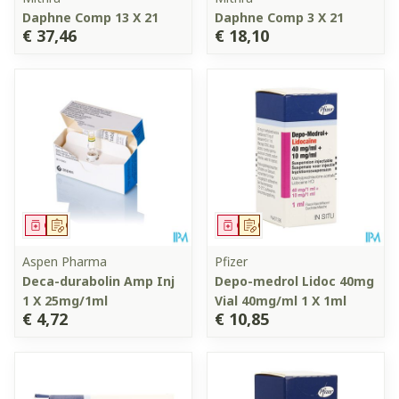
Daphne Comp 13 X 21
Daphne Comp 3 X 21
€ 37,46
€ 18,10
Geneesmiddel
Op voorschrift
Geneesmiddel
Op voorschrift
Aspen Pharma
Pfizer
Deca-durabolin Amp Inj
Depo-medrol Lidoc 40mg
1 X 25mg/1ml
Vial 40mg/ml 1 X 1ml
€ 4,72
€ 10,85