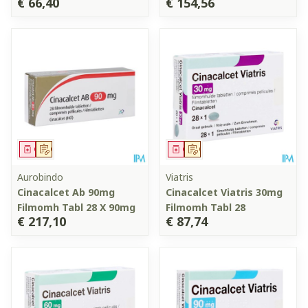
€ 66,40
€ 154,56
Geneesmiddel
Op voorschrift
Geneesmiddel
Op voorschrift
Aurobindo
Viatris
Cinacalcet Ab 90mg
Cinacalcet Viatris 30mg
Filmomh Tabl 28 X 90mg
Filmomh Tabl 28
€ 217,10
€ 87,74