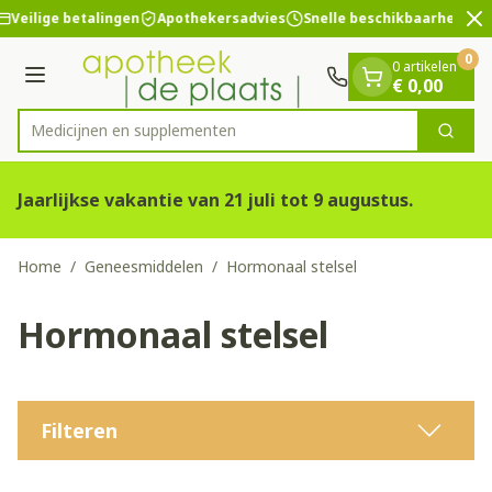
Dia 2 van 2
Ga naar de inhoud
Veilige betalingen
Apothekersadvies
Snelle beschikbaarheid
0
0 artikelen
Menu
€ 0,00
Medicijn
Zoek
Product, merk, categorie...
Jaarlijkse vakantie van 21 juli tot 9 augustus.
Home
/
Geneesmiddelen
/
Hormonaal stelsel
Hormonaal stelsel
Filteren