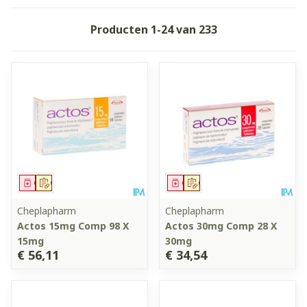
Producten
1
-
24
van
233
Geneesmiddel
Op voorschrift
Geneesmiddel
Op voorschrift
Cheplapharm
Cheplapharm
Actos 15mg Comp 98 X
Actos 30mg Comp 28 X
15mg
30mg
€ 56,11
€ 34,54