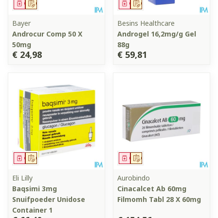
Geneesmiddel
Op voorschrift
Geneesmiddel
Op voorschrift
Bayer
Besins Healthcare
Androcur Comp 50 X
Androgel 16,2mg/g Gel
50mg
88g
€ 24,98
€ 59,81
Geneesmiddel
Op voorschrift
Geneesmiddel
Op voorschrift
Eli Lilly
Aurobindo
Baqsimi 3mg
Cinacalcet Ab 60mg
Snuifpoeder Unidose
Filmomh Tabl 28 X 60mg
Container 1