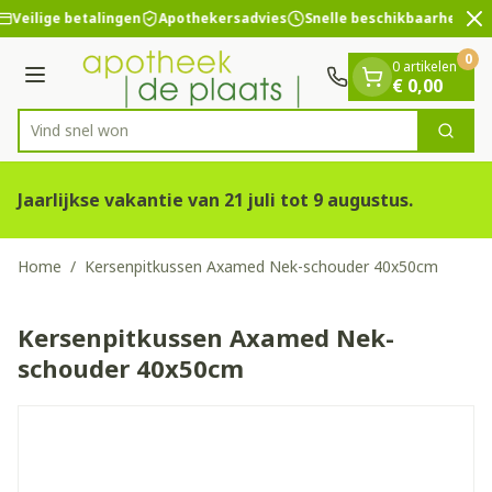
Dia 1 van 2
Ga naar de inhoud
Veilige betalingen
Apothekersadvies
Snelle beschikbaarheid
0
0 artikelen
Menu
€ 0,00
Vind snel wondver
Zoek
Product, merk, categorie...
Jaarlijkse vakantie van 21 juli tot 9 augustus.
Home
/
Kersenpitkussen Axamed Nek-schouder 40x50cm
Kersenpitkussen Axamed Nek-
schouder 40x50cm