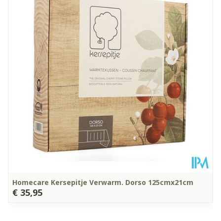
Diepte
70 mm
Kamertemperatuur (15°C -
Behoud
25°C)
Homecare Kersepitje Verwarm. Dorso 125cmx21cm
€ 35,95