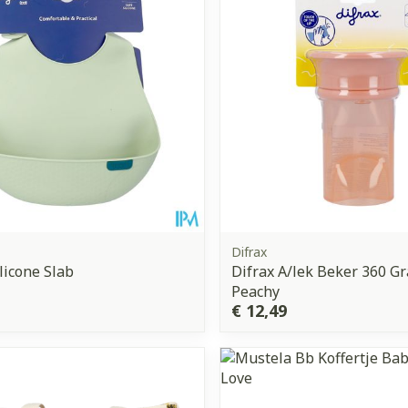
Toon meer
orging
Supplementen
Insectenw
middelen
n
Mondmaskers
issen
 -
uid
d
Difrax
ilicone Slab
Difrax A/lek Beker 360 G
Peachy
€ 12,49
Zelfbruiner
Scheren