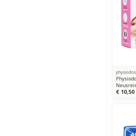
physiodo
Physiod
Neusrein
€ 10,50