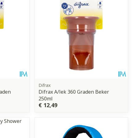
erende
Parfums en
geurproducten
Difrax
raden
Difrax A/lek 360 Graden Beker
250ml
€ 12,49
CBD