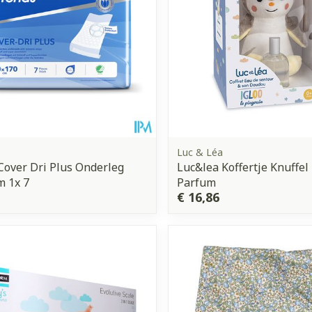
Luc & Léa
Cover Dri Plus Onderleg
Luc&lea Koffertje Knuffel
m 1x 7
Parfum
€ 16,86