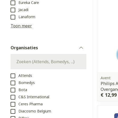
Eureka Care
Aerosol access
Blaren
Creme, gel en 
Jacadi
Zuurstof
Eelt
Lanaform
Eksteroog - li
Toon meer
Ademhalingss
Toon meer
Organisaties
Spieren en g
filter
Specifiek vo
Naalden en s
Lichaamsverzo
Infecties
Spuiten
Deodorant
Attends
Avent
Oplossing voor
Bomedys
Philips 
Gezichtsverzo
Overgan
Bota
Naalden
Luizen
€ 12,99
C&S International
Naalden voor 
Ceres Pharma
- pennaalden
Diagnostica
Diacosmo Belgium
Toon meer