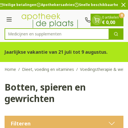
Dia 2 van 2
Ga naar de inhoud
Veilige betalingen
Apothekersadvies
Snelle beschikbaarheid
0
0 artikelen
Menu
€ 0,00
Medicijne
Zoek
Product, merk, categorie...
Jaarlijkse vakantie van 21 juli tot 9 augustus.
Home
/
Dieet, voeding en vitamines
/
Voedingstherapie & welzi
Botten, spieren en
gewrichten
Filteren