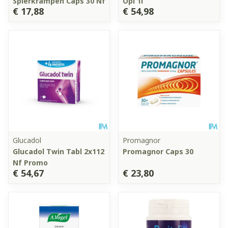
Spierkrampen Caps 30 Nf
Opl 1l
€ 17,88
€ 54,98
Glucadol
Promagnor
Glucadol Twin Tabl 2x112
Promagnor Caps 30
Nf Promo
€ 54,67
€ 23,80