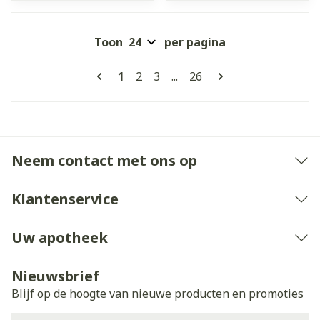
Toon
per pagina
Pagina's
U lees momenteel pagina
Pagina
Pagina
Pagina
1
2
3
...
26
Neem contact met ons op
Klantenservice
Uw apotheek
Nieuwsbrief
Blijf op de hoogte van nieuwe producten en promoties
E-mail adres