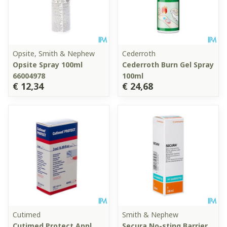
Opsite, Smith & Nephew
Cederroth
Opsite Spray 100ml
Cederroth Burn Gel Spray
66004978
100ml
€ 12,34
€ 24,68
Cutimed
Smith & Nephew
Cutimed Protect Appl.
Secura No-sting Barrier