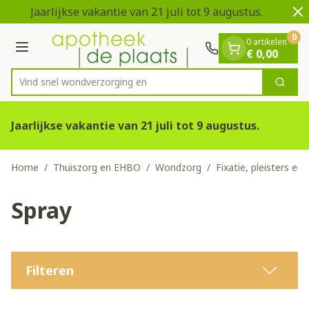
Dia 1 van 2
Ga naar de inhoud
Jaarlijkse vakantie van 21 juli tot 9 augustus.
V
0
0 artikelen
Menu
€ 0,00
Vind snel wondverz
Zoek
Product, merk, categorie...
Jaarlijkse vakantie van 21 juli tot 9 augustus.
Home
/
Thuiszorg en EHBO
/
Wondzorg
/
Fixatie, pleisters en 
Spray
Filteren