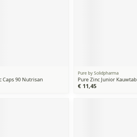
orging
Supplementen
Insectenw
middelen
n
Mondmaskers
issen
 -
uid
d
Pure by Solidpharma
c Caps 90 Nutrisan
Pure Zinc Junior Kauwtab
€ 11,45
Zelfbruiner
Scheren