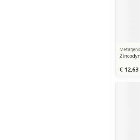
Metageni
Zincodyn
€ 12,63