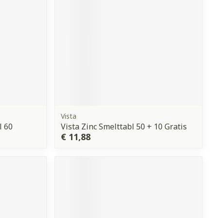
erende
Parfums en
geurproducten
Vista
l 60
Vista Zinc Smelttabl 50 + 10 Gratis
€ 11,88
CBD