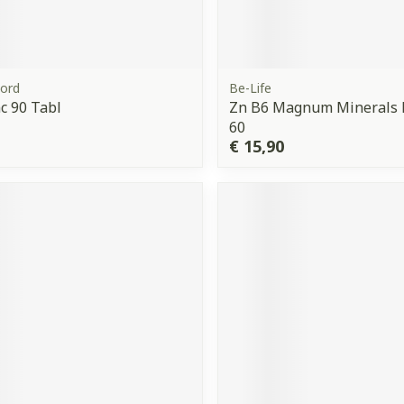
ord
Be-Life
nc 90 Tabl
Zn B6 Magnum Minerals B
60
€ 15,90