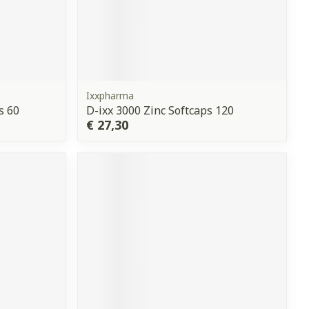
Ixxpharma
s 60
D-ixx 3000 Zinc Softcaps 120
€ 27,30