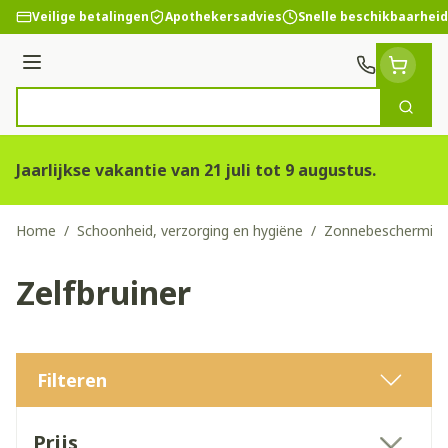
Ga naar de inhoud
Veilige betalingen
Apothekersadvies
Snelle beschikbaarheid
Menu
Zoek
Product, merk, categorie...
Jaarlijkse vakantie van 21 juli tot 9 augustus.
Home
/
Schoonheid, verzorging en hygiëne
/
Zonnebeschermin
Zelfbruiner
Filteren
Doorgaan naar productlijst
Prijs