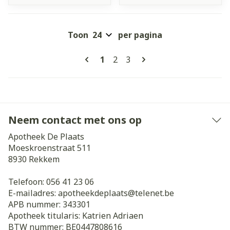
Toon
per pagina
Pagina's
U lees momenteel pagina
Pagina
Pagina
1
2
3
Neem contact met ons op
Apotheek De Plaats
Moeskroenstraat 511
8930
Rekkem
Telefoon:
056 41 23 06
E-mailadres:
apotheekdeplaats@
telenet.be
APB nummer:
343301
Apotheek titularis:
Katrien Adriaen
BTW nummer:
BE0447808616