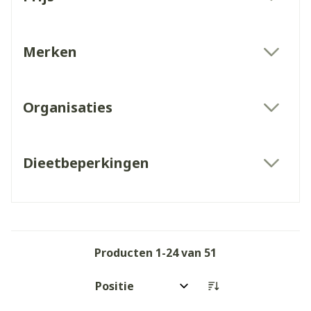
filter
Merken
filter
Organisaties
filter
Dieetbeperkingen
filter
Producten
1
-
24
van
51
Sorteer op: