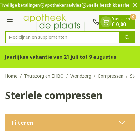
Dia 2 van 2
Ga naar de inhoud
Veilige betalingen
Apothekersadvies
Snelle beschikbaarheid
0
0 artikelen
Menu
€ 0,00
Medicijne
Zoek
Product, merk, categorie...
Jaarlijkse vakantie van 21 juli tot 9 augustus.
Home
/
Thuiszorg en EHBO
/
Wondzorg
/
Compressen
/
Ster
Steriele compressen
Filteren