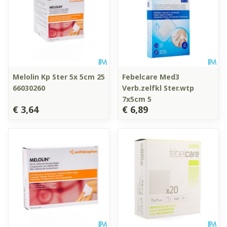
Melolin Kp Ster 5x 5cm 25
Febelcare Med3
66030260
Verb.zelfkl Ster.wtp
7x5cm 5
€ 3,64
€ 6,89