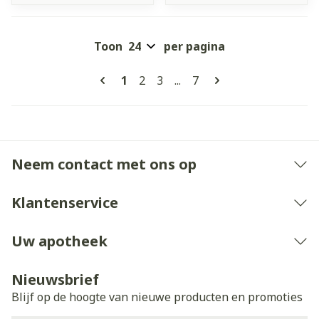
Toon
per pagina
Pagina's
U lees momenteel pagina
Pagina
Pagina
Pagina
1
2
3
...
7
Neem contact met ons op
Klantenservice
Uw apotheek
Nieuwsbrief
Blijf op de hoogte van nieuwe producten en promoties