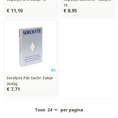
15
€ 11,10
€ 8,95
Serolyte Pdr Sach/ Zakje
2x42g
€ 7,71
Toon
per pagina