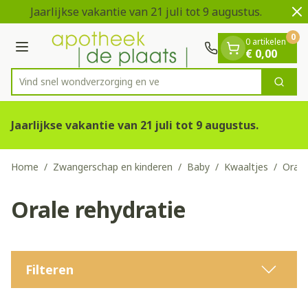
Dia 1 van 2
Ga naar de inhoud
Jaarlijkse vakantie van 21 juli tot 9 augustus.
V
0
0 artikelen
Menu
€ 0,00
Vind snel wondverzor
Zoek
Product, merk, categorie...
Jaarlijkse vakantie van 21 juli tot 9 augustus.
Home
/
Zwangerschap en kinderen
/
Baby
/
Kwaaltjes
/
Orale
Orale rehydratie
Filteren