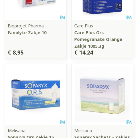
Bioprojet Pharma
Care Plus
Fanolyte Zakje 10
Care Plus Ors
Pomegranate Orange
Zakje 10x5,3g
€ 8,95
€ 14,24
Melisana
Melisana
Soparyx Ors Zakje 15
Soparyx Sachets - Zakjes