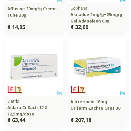
Cophana
Affusine 20mg/g Creme
Aknadue 1mg/g+25mg/g
Tube 30g
Gel Adapaleen 60g
€ 14,95
€ 32,00
Geneesmiddel
Op voorschrift
Geneesmiddel
Op voorschrift
Viatris
Alitretinoin 10mg
Aldara Cr Sach 12 X
Orifarm Zachte Caps 30
12,5mg/dose
€ 63,44
€ 207,18