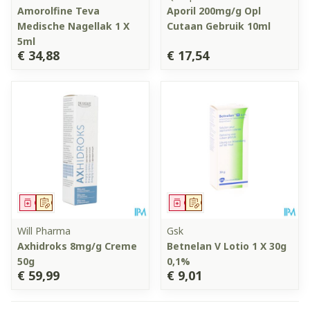
Amorolfine Teva
Aporil 200mg/g Opl
Medische Nagellak 1 X
Cutaan Gebruik 10ml
5ml
€ 34,88
€ 17,54
Geneesmiddel
Op voorschrift
Geneesmiddel
Op voorschrift
Will Pharma
Gsk
Axhidroks 8mg/g Creme
Betnelan V Lotio 1 X 30g
50g
0,1%
€ 59,99
€ 9,01