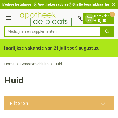
Dia 2 van 2
Ga naar de inhoud
Veilige betalingen
Apothekersadvies
Snelle beschikbaarheid
0
0 artikelen
Menu
€ 0,00
Medicij
Zoek
Product, merk, categorie...
Jaarlijkse vakantie van 21 juli tot 9 augustus.
Home
/
Geneesmiddelen
/
Huid
Huid
Filteren