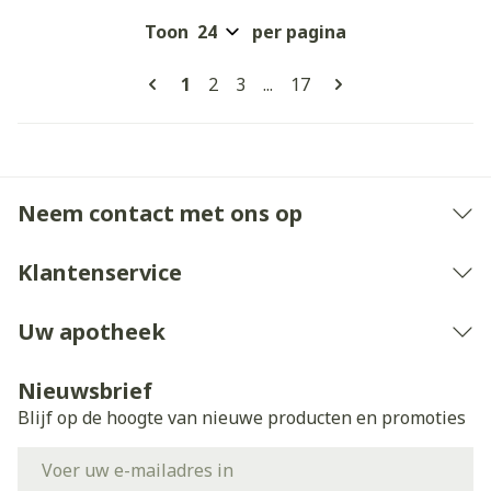
Toon
per pagina
Pagina's
U lees momenteel pagina
Pagina
Pagina
Pagina
1
2
3
...
17
Neem contact met ons op
Klantenservice
Uw apotheek
Nieuwsbrief
Blijf op de hoogte van nieuwe producten en promoties
E-mail adres