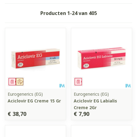
Producten
1
-
24
van
405
Geneesmiddel
Op voorschrift
Geneesmiddel
Eurogenerics (EG)
Eurogenerics (EG)
Aciclovir EG Creme 15 Gr
Aciclovir EG Labialis
Creme 2Gr
€ 38,70
€ 7,90