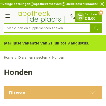
Dia 2 van 2
Ga naar de inhoud
Veilige betalingen
Apothekersadvies
Snelle beschikbaarheid
0
0 artikelen
Menu
€ 0,00
Medicijnen en supplementen zoeken...
Zoek
Product, merk, categorie...
Jaarlijkse vakantie van 21 juli tot 9 augustus.
Home
/
Dieren en insecten
/
Honden
Honden
Filteren