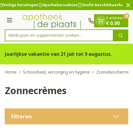
Dia 2 van 2
Ga naar de inhoud
Veilige betalingen
Apothekersadvies
Snelle beschikbaarheid
0
0 artikelen
Menu
€ 0,00
Medicijnen en supplementen zoeken..
Zoek
Product, merk, categorie...
Jaarlijkse vakantie van 21 juli tot 9 augustus.
Home
/
Schoonheid, verzorging en hygiëne
/
Zonnebeschermin
Zonnecrèmes
Filteren