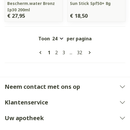
Bescherm.water Bronz
Sun Stick Spf50+ 8g
Ip30 200ml
€ 27,95
€ 18,50
Toon
per pagina
Pagina's
U lees momenteel pagina
Pagina
Pagina
Pagina
1
2
3
...
32
Neem contact met ons op
Klantenservice
Uw apotheek