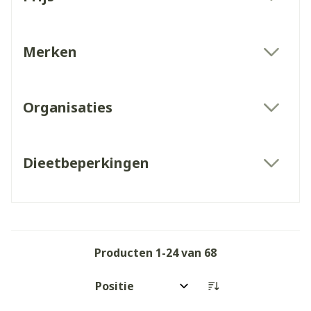
filter
Merken
filter
Organisaties
filter
Dieetbeperkingen
filter
Producten
1
-
24
van
68
Sorteer op: