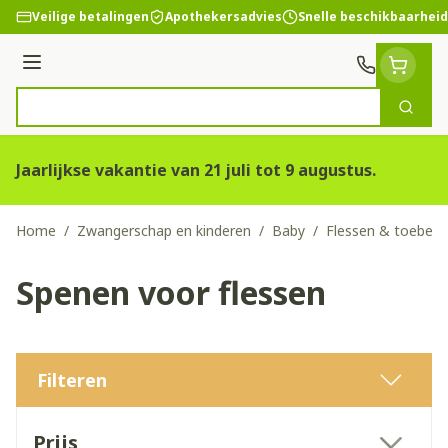
Ga naar de inhoud
Veilige betalingen
Apothekersadvies
Snelle beschikbaarheid
Menu
Zoek
Product, merk, categorie...
Jaarlijkse vakantie van 21 juli tot 9 augustus.
Home
/
Zwangerschap en kinderen
/
Baby
/
Flessen & toebeh
Spenen voor flessen
Filteren
Doorgaan naar productlijst
Prijs