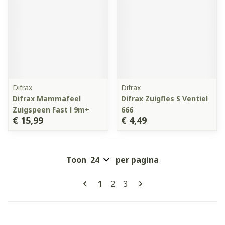
Difrax
Difrax
Difrax Mammafeel
Difrax Zuigfles S Ventiel
Zuigspeen Fast l 9m+
666
€ 15,99
€ 4,49
Toon
per pagina
Pagina's
U lees momenteel pagina
Pagina
Pagina
1
2
3