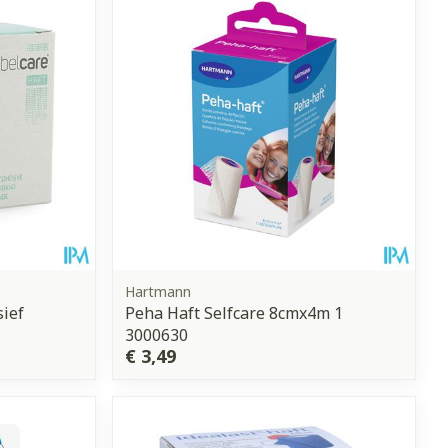
Hartmann
sief
Peha Haft Selfcare 8cmx4m 1
3000630
€ 3,49