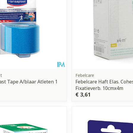
t
Febelcare
st Tape A/blaar Atleten 1
Febelcare Haft Elas. Cohe
Fixatieverb. 10cmx4m
€ 3,61