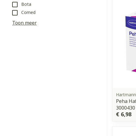
Bota
Comed
Haar
Toon meer
Gezichtsverz
Pillendozen e
Pigmentstoorn
accessoires
Gevoelige huid
geïrriteerde h
Gemengde hui
Doffe huid
Toon meer
Hartmann
Peha Haf
3000430
Snurken
€ 6,98