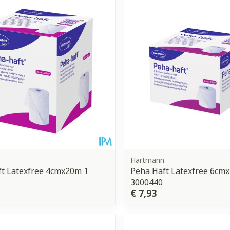
Enkel en vo
Toon meer
orging
Supplementen
Insectenw
middelen
n
Mondmaskers
issen
 -
uid
d
Hartmann
t Latexfree 4cmx20m 1
Peha Haft Latexfree 6cm
3000440
Zelfbruiner
Scheren
€ 7,93