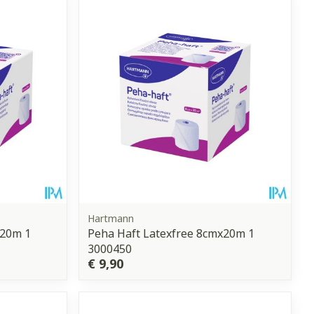
et
geneesmiddelen
erende
Parfums en
geurproducten
Hartmann
x20m 1
Peha Haft Latexfree 8cmx20m 1
3000450
CBD
€ 9,90