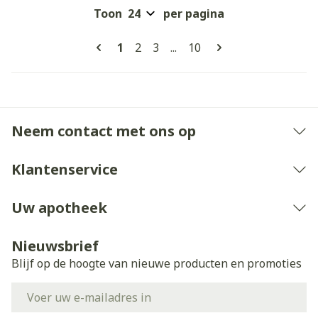
Toon
per pagina
Pagina's
U lees momenteel pagina
Pagina
Pagina
Pagina
1
2
3
...
10
Neem contact met ons op
Klantenservice
Uw apotheek
Nieuwsbrief
Blijf op de hoogte van nieuwe producten en promoties
E-mail adres