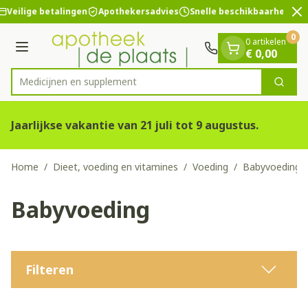
Dia 2 van 2
Ga naar de inhoud
Veilige betalingen
Apothekersadvies
Snelle beschikbaarheid
0
0 artikelen
Menu
€ 0,00
Medici
Zoek
Product, merk, categorie...
Jaarlijkse vakantie van 21 juli tot 9 augustus.
Home
/
Dieet, voeding en vitamines
/
Voeding
/
Babyvoeding
Babyvoeding
Filteren