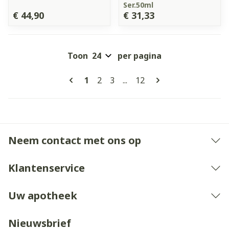
Ser.50ml
€ 44,90
€ 31,33
Toon
per pagina
Pagina's
U lees momenteel pagina
Pagina
Pagina
Pagina
1
2
3
...
12
Neem contact met ons op
Klantenservice
Uw apotheek
Nieuwsbrief