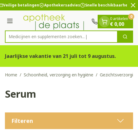
Dia 2 van 2
Ga naar de inhoud
Veilige betalingen
Apothekersadvies
Snelle beschikbaarheid
0
0 artikelen
Menu
€ 0,00
Medicijnen en supplementen
Zoek
Product, merk, categorie...
Jaarlijkse vakantie van 21 juli tot 9 augustus.
Home
/
Schoonheid, verzorging en hygiëne
/
Gezichtsverzorging
Serum
Filteren