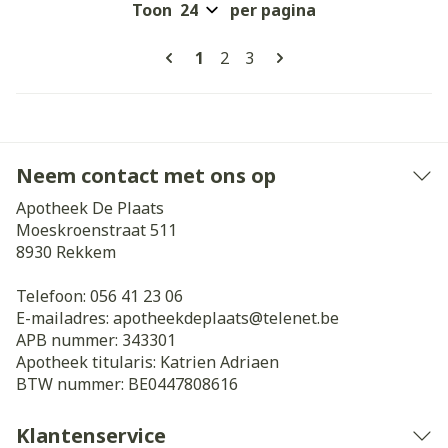
Toon
per pagina
Pagina's
U lees momenteel pagina
Pagina
Pagina
1
2
3
Neem contact met ons op
Apotheek De Plaats
Moeskroenstraat 511
8930
Rekkem
Telefoon:
056 41 23 06
E-mailadres:
apotheekdeplaats@
telenet.be
APB nummer:
343301
Apotheek titularis:
Katrien Adriaen
BTW nummer:
BE0447808616
Klantenservice