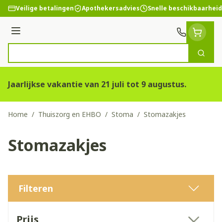
Ga naar de inhoud
Veilige betalingen
Apothekersadvies
Snelle beschikbaarheid
Menu
Zoek
Product, merk, categorie...
Jaarlijkse vakantie van 21 juli tot 9 augustus.
Home
/
Thuiszorg en EHBO
/
Stoma
/
Stomazakjes
Stomazakjes
Filteren
Doorgaan naar productlijst
Prijs