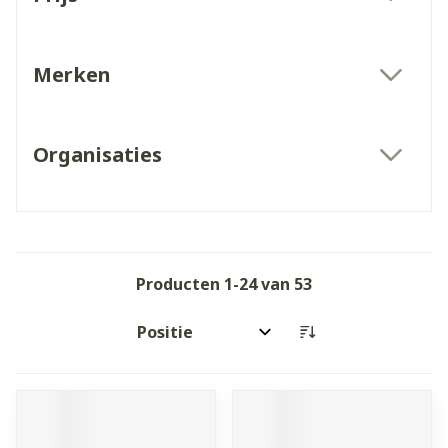
filter
Merken
filter
Organisaties
filter
Producten
1
-
24
van
53
Sorteer op: