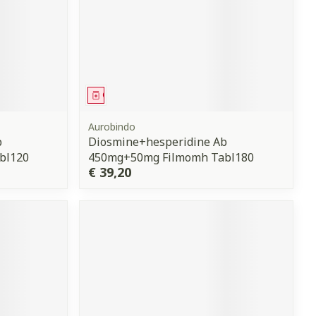
Geneesmiddel
Aurobindo
b
Diosmine+hesperidine Ab
bl120
450mg+50mg Filmomh Tabl180
€ 39,20