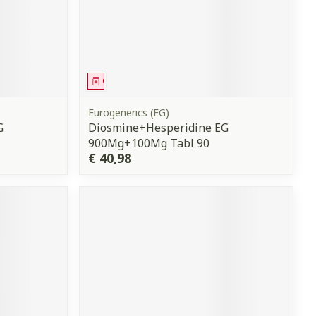
Geneesmiddel
Eurogenerics (EG)
G
Diosmine+Hesperidine EG
900Mg+100Mg Tabl 90
€ 40,98