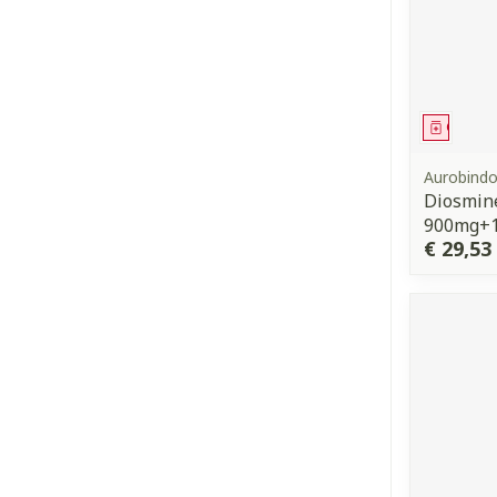
Genees
Aurobind
Diosmin
900mg+1
€ 29,53