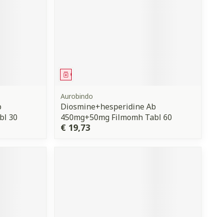
erende
Parfums en
geurproducten
Geneesmiddel
Aurobindo
b
Diosmine+hesperidine Ab
bl 30
450mg+50mg Filmomh Tabl 60
€ 19,73
CBD