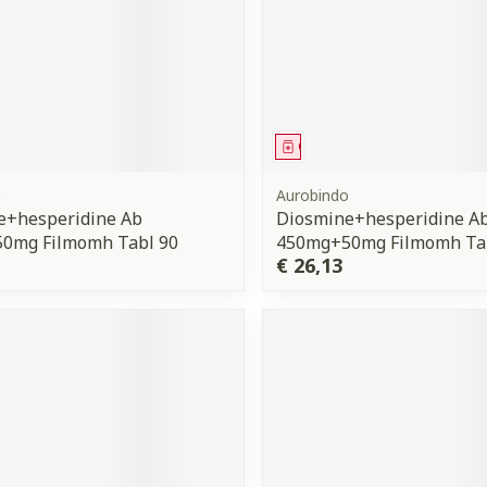
middel
Geneesmiddel
o
Aurobindo
e+hesperidine Ab
Diosmine+hesperidine A
0mg Filmomh Tabl 90
450mg+50mg Filmomh Ta
€ 26,13