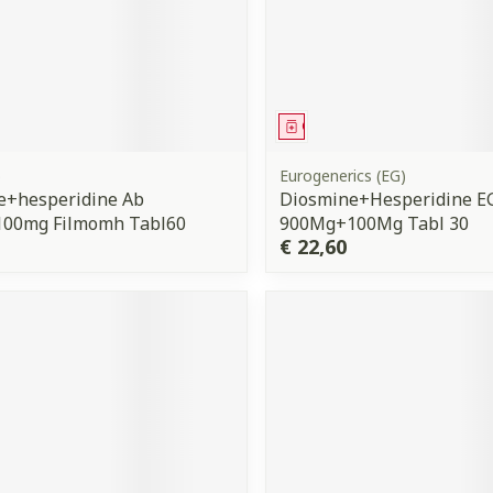
middel
Geneesmiddel
o
Eurogenerics (EG)
e+hesperidine Ab
Diosmine+Hesperidine E
00mg Filmomh Tabl60
900Mg+100Mg Tabl 30
€ 22,60