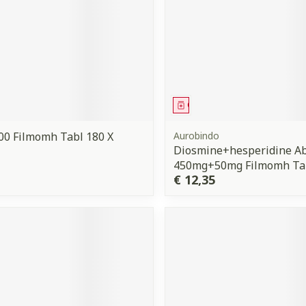
orging
Supplementen
Insectenw
middelen
n
Mondmaskers
issen
 -
uid
middel
Geneesmiddel
d
00 Filmomh Tabl 180 X
Aurobindo
Diosmine+hesperidine A
450mg+50mg Filmomh Ta
€ 12,35
Zelfbruiner
Scheren