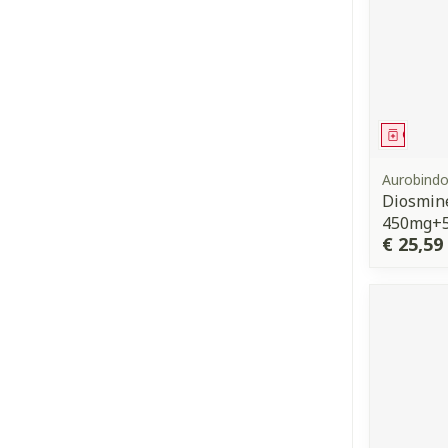
Genees
Aurobind
Diosmin
450mg+5
€ 25,59