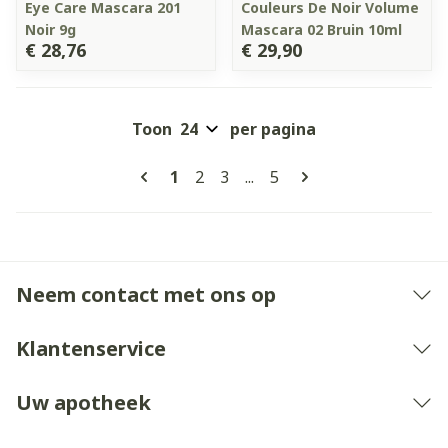
Eye Care Mascara 201
Couleurs De Noir Volume
Noir 9g
Mascara 02 Bruin 10ml
€ 28,76
€ 29,90
Toon
per pagina
Pagina's
U lees momenteel pagina
Pagina
Pagina
Pagina
1
2
3
...
5
Neem contact met ons op
Klantenservice
Uw apotheek