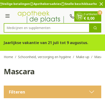
Dia 2 van 2
Ga naar de inhoud
Veilige betalingen
Apothekersadvies
Snelle beschikbaarheid
0
0 artikelen
Menu
€ 0,00
Medicijnen e
Zoek
Product, merk, categorie...
Jaarlijkse vakantie van 21 juli tot 9 augustus.
Home
/
Schoonheid, verzorging en hygiëne
/
Make-up
/
Masca
Mascara
Filteren