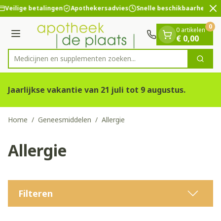
Dia 2 van 2
Ga naar de inhoud
Veilige betalingen
Apothekersadvies
Snelle beschikbaarheid
0
0 artikelen
Menu
€ 0,00
Medicijnen en supplementen zoeken...
Zoek
Product, merk, categorie...
Jaarlijkse vakantie van 21 juli tot 9 augustus.
Home
/
Geneesmiddelen
/
Allergie
Allergie
Filteren