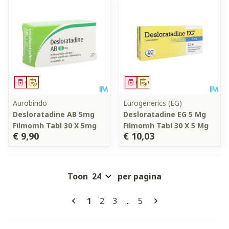
Geneesmiddel
Op voorschrift
Geneesmiddel
Op voorschrift
Aurobindo
Eurogenerics (EG)
Desloratadine AB 5mg
Desloratadine EG 5 Mg
Filmomh Tabl 30 X 5mg
Filmomh Tabl 30 X 5 Mg
€ 9,90
€ 10,03
Toon
per pagina
Pagina's
U lees momenteel pagina
Pagina
Pagina
Pagina
1
2
3
...
5