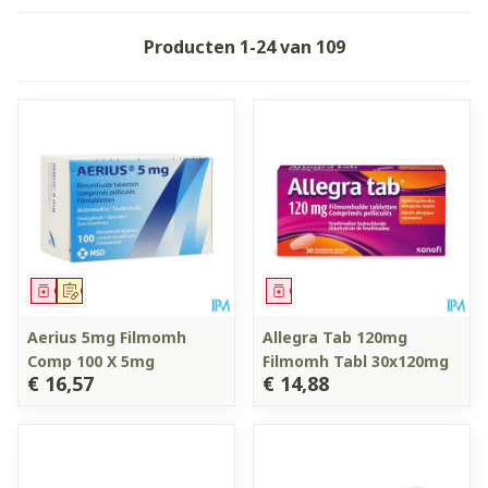
Producten
1
-
24
van
109
Geneesmiddel
Op voorschrift
Geneesmiddel
Aerius 5mg Filmomh
Allegra Tab 120mg
Comp 100 X 5mg
Filmomh Tabl 30x120mg
€ 16,57
€ 14,88