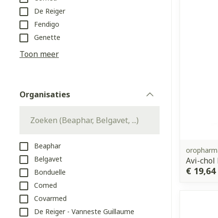
Aerosol toeste
kloven
Tabletten
De Reiger
Aerosol access
Blaren
Creme, gel en 
Fendigo
Zuurstof
Eelt
Genette
Eksteroog - li
Toon meer
Ademhalingss
Toon meer
Organisaties
Spieren en g
filter
Specifiek vo
Naalden en s
Lichaamsverzo
Infecties
Spuiten
Deodorant
Beaphar
oropharm
Oplossing voor
Belgavet
Avi-chol
Gezichtsverzo
€ 19,64
Bonduelle
Naalden
Luizen
Comed
Naalden voor 
Covarmed
- pennaalden
Diagnostica
De Reiger - Vanneste Guillaume
Toon meer