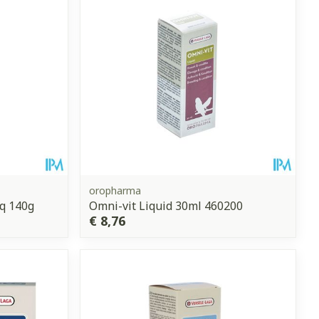
et
geneesmiddelen
erende
Parfums en
geurproducten
oropharma
q 140g
Omni-vit Liquid 30ml 460200
€ 8,76
CBD