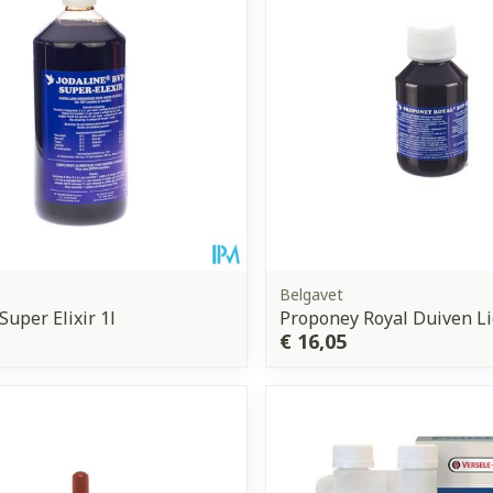
Enkel en vo
Toon meer
orging
Supplementen
Insectenw
middelen
n
Mondmaskers
issen
 -
uid
d
Belgavet
Super Elixir 1l
Proponey Royal Duiven Li
€ 16,05
Zelfbruiner
Scheren