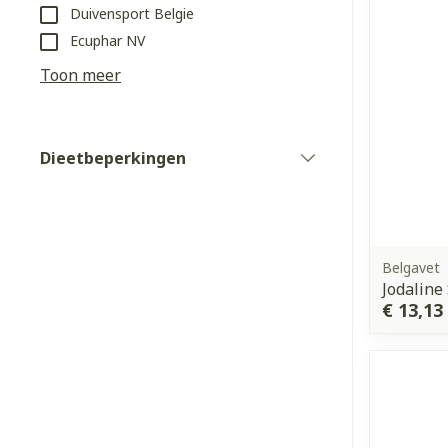
Duivensport Belgie
Ecuphar NV
Haar
Toon meer
Gezichtsverz
Pillendozen e
Pigmentstoorn
accessoires
Gevoelige huid
Dieetbeperkingen
filter
geïrriteerde h
Gemengde hui
Doffe huid
Belgavet
Toon meer
Jodaline 
€ 13,13
Snurken