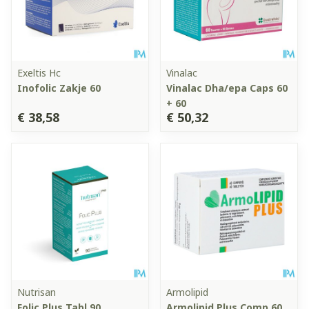
Exeltis Hc
Vinalac
Inofolic Zakje 60
Vinalac Dha/epa Caps 60
+ 60
€ 38,58
€ 50,32
Nutrisan
Armolipid
Folic Plus Tabl 90
Armolipid Plus Comp 60