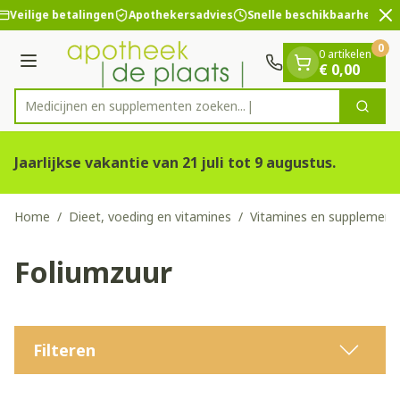
Dia 2 van 2
Ga naar de inhoud
Veilige betalingen
Apothekersadvies
Snelle beschikbaarheid
0
0 artikelen
Menu
€ 0,00
Medicijnen en supplementen zoeken...
Zoek
Product, merk, categorie...
Jaarlijkse vakantie van 21 juli tot 9 augustus.
Home
/
Dieet, voeding en vitamines
/
Vitamines en supplement
Foliumzuur
Filteren