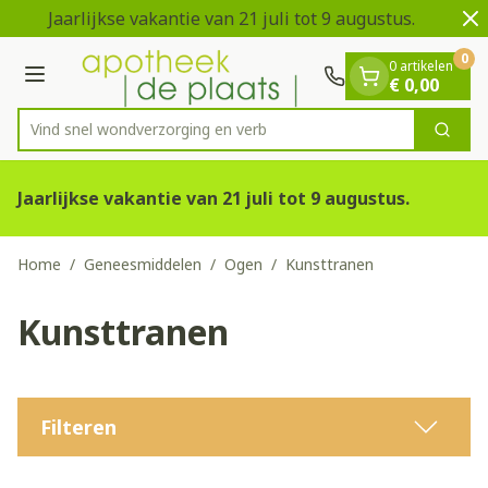
Dia 1 van 2
Ga naar de inhoud
Jaarlijkse vakantie van 21 juli tot 9 augustus.
V
0
0 artikelen
Menu
€ 0,00
Vind snel wondverzorging e
Zoek
Product, merk, categorie...
Jaarlijkse vakantie van 21 juli tot 9 augustus.
Home
/
Geneesmiddelen
/
Ogen
/
Kunsttranen
Kunsttranen
Filteren