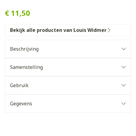
Widmer Handbalsem Uv 10 
€ 11,50
Bekijk alle producten van Louis Widmer
Beschrijving
Samenstelling
Actieve bestanddelen
Gebruik
Gegevens
CNK
4838926
Basis
Organisaties
Louis Widmer