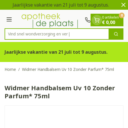
Dia 1 van 2
Ga naar de inhoud
Jaarlijkse vakantie van 21 juli tot 9 augustus.
V
0
0 artikelen
Menu
€ 0,00
Vind snel wondverzorging
Zoek
Product, merk, categorie...
Jaarlijkse vakantie van 21 juli tot 9 augustus.
Home
/
Widmer Handbalsem Uv 10 Zonder Parfum* 75ml
Widmer Handbalsem Uv 10 Zonder
Parfum* 75ml