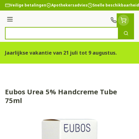
Ga naar de inhoud
Veilige betalingen
Apothekersadvies
Snelle beschikbaarheid
Menu
Zoek
Product, merk, categorie...
Jaarlijkse vakantie van 21 juli tot 9 augustus.
Eubos Urea 5% Handcreme Tube
75ml