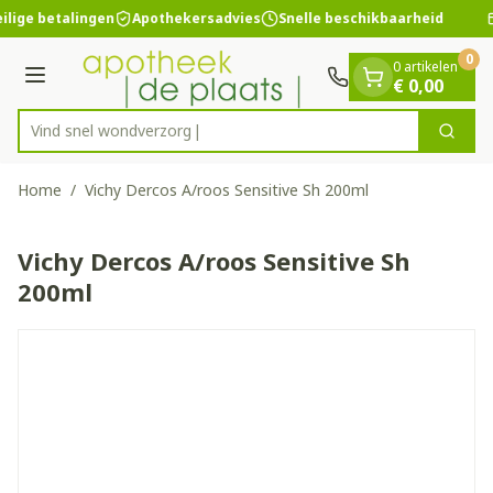
Dia 1 van 1
Ga naar de inhoud
ilige betalingen
Apothekersadvies
Snelle beschikbaarheid
0
0 artikelen
Menu
€ 0,00
Vind snel won
Zoek
Product, merk, categorie...
Home
/
Vichy Dercos A/roos Sensitive Sh 200ml
Vichy Dercos A/roos Sensitive Sh
200ml