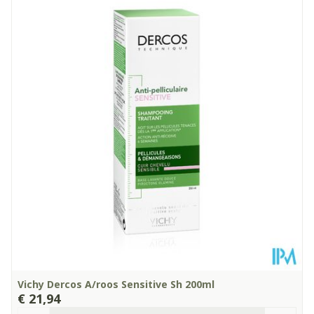
Lengte
172 mm
Diepte
48 mm
Hoeveelheid
200
Verpakking
Dieetbeperkingen
Zonder kleurstoffen
Kamertemperatuur (15°C
Behoud
- 25°C)
Vichy Dercos A/roos Sensitive Sh 200ml
€ 21,94
Aantal