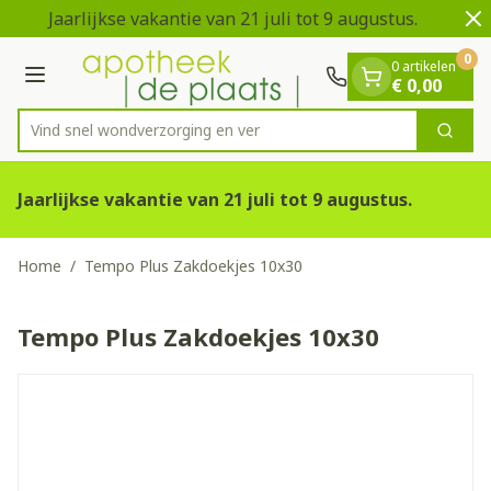
Dia 1 van 2
Ga naar de inhoud
Jaarlijkse vakantie van 21 juli tot 9 augustus.
V
0
0 artikelen
Menu
€ 0,00
Vind snel wondverzorgin
Zoek
Product, merk, categorie...
Jaarlijkse vakantie van 21 juli tot 9 augustus.
Home
/
Tempo Plus Zakdoekjes 10x30
Tempo Plus Zakdoekjes 10x30