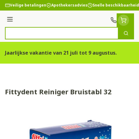
Ga naar de inhoud
Veilige betalingen
Apothekersadvies
Snelle beschikbaarheid
Menu
Zoek
Product, merk, categorie...
Jaarlijkse vakantie van 21 juli tot 9 augustus.
Fittydent Reiniger Bruistabl 32