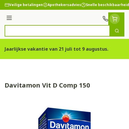
Ga naar de inhoud
Veilige betalingen
Apothekersadvies
Snelle beschikbaarheid
Menu
Zoek
Product, merk, categorie...
Jaarlijkse vakantie van 21 juli tot 9 augustus.
Davitamon Vit D Comp 150