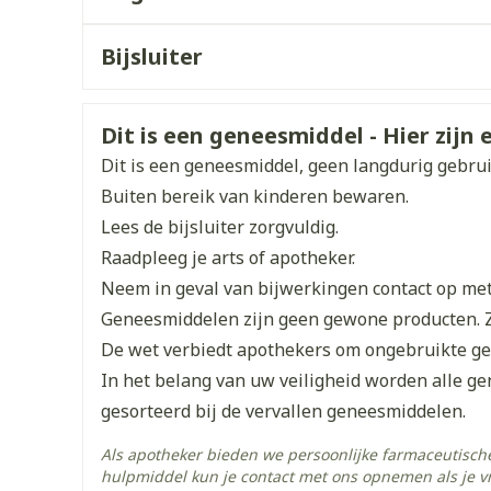
Enkel en vo
Onderhoudsdosis: 5 tot 20 mg/dag
CNK
2839488
Toon meer
Startdosis
Bijsluiter
15 mg/dag in monotherapie (in 1 inname)
orging
Supplementen
Insectenw
Organisaties
Nederlands
Pi Pharma
Duits
Duits
10 mg/dag in combinatietherapie
middelen
n
Veiligheidsinformatie
Mondmaskers
issen
Onderhoudsdosis: 5 tot 20 mg/dag
Dit is een geneesmiddel - Hier zijn e
Breedte
65 mm
Startdosis: 10 mg/dag of de dosis die tijdens d
Dit is een geneesmiddel, geen langdurig gebru
 -
uid
Onderhoudsdosis: 5 tot 20 mg/dag
Buiten bereik van kinderen bewaren.
Lengte
145 mm
Lees de bijsluiter zorgvuldig.
d
Raadpleeg je arts of apotheker.
Diepte
30 mm
Neem in geval van bijwerkingen contact op met 
Geneesmiddelen zijn geen gewone producten. 
Hoeveelheid
28
De wet verbiedt apothekers om ongebruikte g
Verpakking
In het belang van uw veiligheid worden alle g
Zelfbruiner
Scheren
gesorteerd bij de vervallen geneesmiddelen.
Actieve
olanzapine
Ingrediënten
Als apotheker bieden we persoonlijke farmaceutisc
hulpmiddel kun je contact met ons opnemen als je v