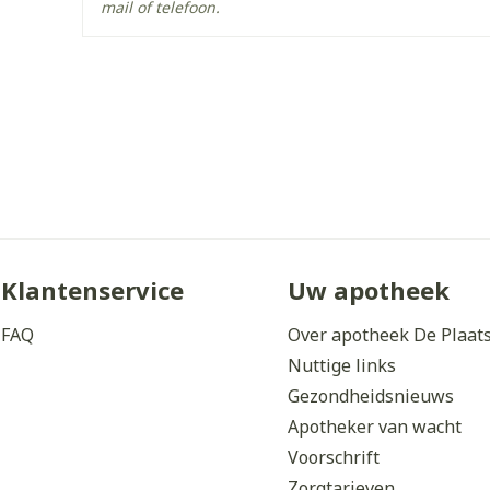
Behoud
Kamertemperatuur (15°C 
mail of telefoon.
Klantenservice
Uw apotheek
FAQ
Over apotheek De Plaat
Nuttige links
Gezondheidsnieuws
Apotheker van wacht
Voorschrift
Zorgtarieven