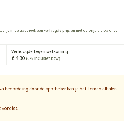
Botten, spieren en
ten
Toon meer
gewrichten
vogels
Fytotherapie
Wondzorg
rapie
Toon meer
aal je in de apotheek een verlaagde prijs en niet de prijs die op onze
Diagnosetesten en
 stress
Vlooien en teken
meetapparatuur
Oren
Mond en keel
Alcoholtest
g
Oordopjes
Zuigtabletten
Verhoogde tegemoetkoming
herapie -
Mond, muil of snavel
€ 4,30
(6% inclusief btw)
Bloeddrukmeter
ls
 en -druppels
Oorreiniging
Spray - oplossing
Cholesteroltest
zen
Oordruppels
Hartslagmeter
ulpmiddelen
 Na beoordeling door de apotheker kan je het komen afhalen
Toon meer
 vereist.
herming
Hygiëne
Ergonomie
nning en -
Aambeien
s
Bad en douche
Ademhaling en zuurstof