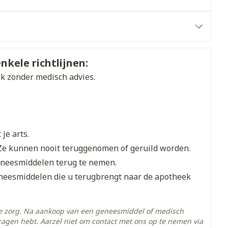
et
geneesmiddelen
erende
Parfums en
Frans
geurproducten
nkele richtlijnen:
e laatste manische episode gebruikt werd
ik zonder medisch advies.
je arts.
Ze kunnen nooit teruggenomen of geruild worden.
eneesmiddelen terug te nemen.
eneesmiddelen die u terugbrengt naar de apotheek
CBD
he zorg. Na aankoop van een geneesmiddel of medisch
ragen hebt. Aarzel niet om contact met ons op te nemen via