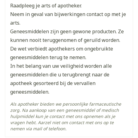
Raadpleeg je arts of apotheker.
Lengte
66 mm
Neem in geval van bijwerkingen contact op met je
arts.
Diepte
15 mm
Geneesmiddelen zijn geen gewone producten. Ze
kunnen nooit teruggenomen of geruild worden.
Hoeveelheid
De wet verbiedt apothekers om ongebruikte
4
Verpakking
geneesmiddelen terug te nemen.
In het belang van uw veiligheid worden alle
Kamertemperatuur (15°C -
Behoud
geneesmiddelen die u terugbrengt naar de
25°C)
apotheek gesorteerd bij de vervallen
geneesmiddelen.
Als apotheker bieden we persoonlijke farmaceutische
zorg. Na aankoop van een geneesmiddel of medisch
hulpmiddel kun je contact met ons opnemen als je
vragen hebt. Aarzel niet om contact met ons op te
nemen via mail of telefoon.