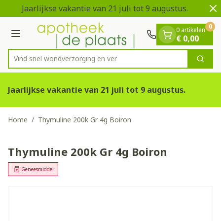
Dia 1 van 2
Ga naar de inhoud
Jaarlijkse vakantie van 21 juli tot 9 augustus.
V
0
0 artikelen
Menu
€ 0,00
Vind snel wondverzorging
Zoek
Product, merk, categorie...
Jaarlijkse vakantie van 21 juli tot 9 augustus.
Home
/
Thymuline 200k Gr 4g Boiron
Thymuline 200k Gr 4g Boiron
Geneesmiddel