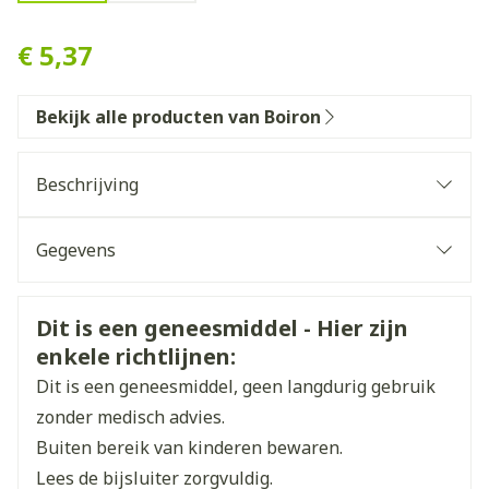
Thymuline 200k Gr 4g Boiro
€ 5,37
Bekijk alle producten van Boiron
Beschrijving
Gegevens
CNK
3109378
Veiligheidsinformatie
Dit is een geneesmiddel - Hier zijn
enkele richtlijnen:
Organisaties
Boiron
Dit is een geneesmiddel, geen langdurig gebruik
Merken
Boiron
zonder medisch advies.
Buiten bereik van kinderen bewaren.
Breedte
17 mm
Lees de bijsluiter zorgvuldig.