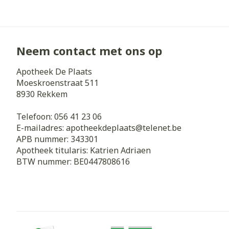
Zuurstof
Eelt
Eksteroog - li
Ademhalingss
Neem contact met ons op
Toon meer
Apotheek De Plaats
Spieren en g
Moeskroenstraat 511
Specifiek vo
8930
Rekkem
Naalden en s
Lichaamsverzo
Telefoon:
056 41 23 06
Infecties
Spuiten
E-mailadres:
apotheekdeplaats@
telenet.be
Deodorant
APB nummer:
343301
Oplossing voor
Gezichtsverzo
Apotheek titularis:
Katrien Adriaen
Naalden
BTW nummer:
BE0447808616
Luizen
Naalden voor 
- pennaalden
Diagnostica
Toon meer