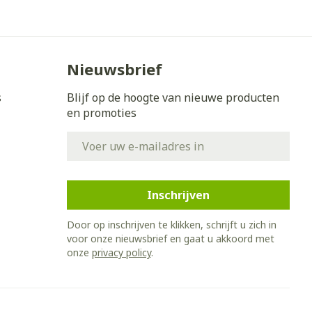
Bed
ing zon
Doorliggen - decubitis
Toon meer
gie
Urinewegen
Nieuwsbrief
s
Blijf op de hoogte van nieuwe producten
eid,
Stoppen met roken
en promoties
n stress
it en intieme
Gezichtsreiniging -
E-mail adres
ontschminken
en
Instrumenten
 -
en
Reinigingsmelk, - crème, -
sche
Anti tumor middelen
ie
olie en gel
Inschrijven
ijn
Tonic - lotion
Anesthesie
Door op inschrijven te klikken, schrijft u zich in
zorging
Micellair water
voor onze nieuwsbrief en gaat u akkoord met
onze
privacy policy
.
Specifiek voor de ogen
hie
Diverse
Toon meer
et
geneesmiddelen