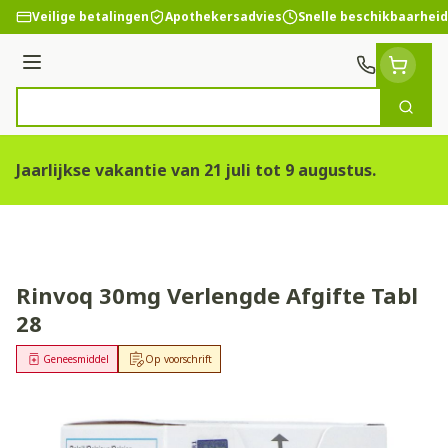
Ga naar de inhoud
Veilige betalingen
Apothekersadvies
Snelle beschikbaarheid
Menu
Zoek
Product, merk, categorie...
Jaarlijkse vakantie van 21 juli tot 9 augustus.
Rinvoq 30mg Verlengde Afgifte Tabl
28
Geneesmiddel
Op voorschrift