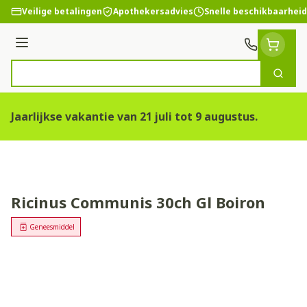
Ga naar de inhoud
Veilige betalingen
Apothekersadvies
Snelle beschikbaarheid
Menu
Zoek
Product, merk, categorie...
Jaarlijkse vakantie van 21 juli tot 9 augustus.
Ricinus Communis 30ch Gl Boiron
Geneesmiddel