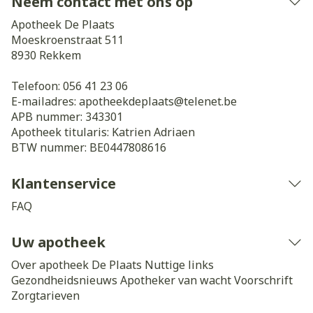
Neem contact met ons op
Apotheek De Plaats
Moeskroenstraat 511
8930
Rekkem
Telefoon:
056 41 23 06
E-mailadres:
apotheekdeplaats@
telenet.be
APB nummer:
343301
Apotheek titularis:
Katrien Adriaen
BTW nummer:
BE0447808616
Klantenservice
FAQ
Uw apotheek
Over apotheek De Plaats
Nuttige links
Gezondheidsnieuws
Apotheker van wacht
Voorschrift
Zorgtarieven