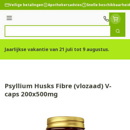
Ga naar de inhoud
Veilige betalingen
Apothekersadvies
Snelle beschikbaarheid
Menu
Zoek
Product, merk, categorie...
Jaarlijkse vakantie van 21 juli tot 9 augustus.
Psyllium Husks Fibre (vlozaad) V-
caps 200x500mg