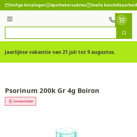
Ga naar de inhoud
Veilige betalingen
Apothekersadvies
Snelle beschikbaarheid
Menu
Zoek
Product, merk, categorie...
Jaarlijkse vakantie van 21 juli tot 9 augustus.
Psorinum 200k Gr 4g Boiron
Geneesmiddel