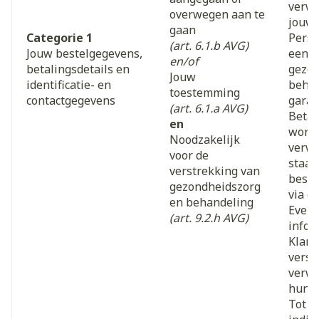
verwe
overwegen aan te
jouw
gaan
Categorie 1
Pers
(art. 6.1.b AVG)
Jouw bestelgegevens,
een g
en/of
betalingsdetails en
gezon
Jouw
identificatie- en
behan
toestemming
contactgegevens
gara
(art. 6.1.a AVG)
Betal
en
worde
Noodzakelijk
verwe
voor de
staat
verstrekking van
beste
gezondheidszorg
via o
en behandeling
Event
(art. 9.2.h AVG)
infor
Klant
verst
verwe
hun 
Tot s