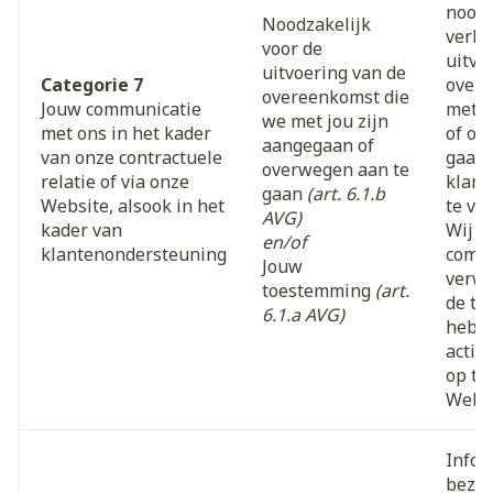
noodz
Noodzakelijk
verba
voor de
uitvo
uitvoering van de
Categorie 7
overe
overeenkomst die
Jouw communicatie
met u
we met jou zijn
met ons in het kader
of ov
aangegaan of
van onze contractuele
gaan,
overwegen aan te
relatie of via onze
klant
gaan
(art. 6.1.b
Website, alsook in het
te ve
AVG)
kader van
Wij k
en/of
klantenondersteuning
commu
Jouw
verwe
toestemming
(art.
de to
6.1.a AVG)
hebt 
actie
op te
Websi
Infor
bezoe