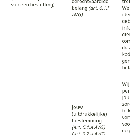
gerechtvaardigd
trekk
van een bestelling)
belang
(art. 6.1.f
We k
AVG)
ident
gebru
infor
diens
comme
de ap
kader
gerec
belan
Wij v
pers
jou al
zorg 
Jouw
te ku
(uitdrukkelijke)
verw
toestemming
voors
(art. 6.1.a AVG)
oog o
(art. 9.2.a AVG)