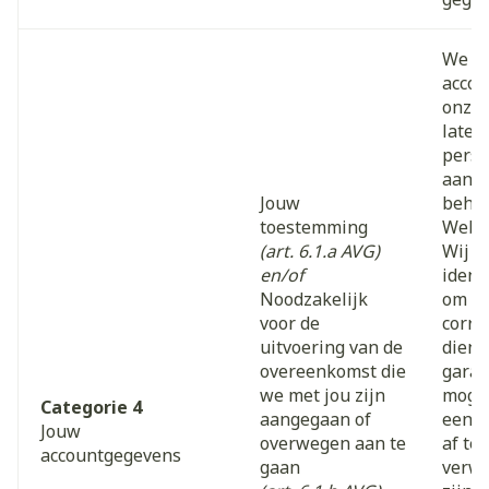
We v
acco
onze 
laten
perso
aan t
Jouw
beher
toestemming
Websi
(art. 6.1.a AVG)
Wij v
en/of
ident
Noodzakelijk
om on
voor de
corre
uitvoering van de
diens
overeenkomst die
garan
we met jou zijn
mogel
Categorie 4
aangegaan of
een b
Jouw
overwegen aan te
af te
accountgegevens
gaan
verwe