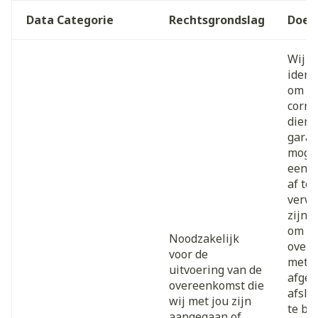
Data Categorie
Rechtsgrondslag
Doel
Wij v
ident
om on
corre
diens
garan
mogel
een b
af te
verwe
zijn 
om ee
Noodzakelijk
overe
voor de
met j
uitvoering van de
afges
overeenkomst die
afslu
wij met jou zijn
te br
aangegaan of