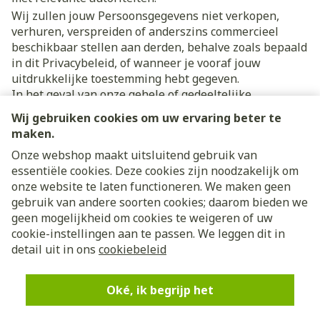
Wij zullen jouw Persoonsgegevens niet verkopen,
verhuren, verspreiden of anderszins commercieel
beschikbaar stellen aan derden, behalve zoals bepaald
in dit Privacybeleid, of wanneer je vooraf jouw
uitdrukkelijke toestemming hebt gegeven.
In het geval van onze gehele of gedeeltelijke
reorganisatie, de overdracht van onze activiteiten of in
Wij gebruiken cookies om uw ervaring beter te
het geval dat wij failliet worden verklaard, kunnen
maken.
jouw Persoonsgegevens worden overgedragen aan
Onze webshop maakt uitsluitend gebruik van
nieuwe entiteiten of derden. Wij zullen je naar ons
essentiële cookies. Deze cookies zijn noodzakelijk om
beste vermogen van tevoren informeren over het feit
onze website te laten functioneren. We maken geen
dat wij jouw Persoonsgegevens aan dergelijke derden
gebruik van andere soorten cookies; daarom bieden we
overdragen, maar je erkent dat dit technisch of
geen mogelijkheid om cookies te weigeren of uw
commercieel niet onder alle omstandigheden mogelijk
cookie-instellingen aan te passen. We leggen dit in
is.
detail uit in ons
cookiebeleid
3.4 Wettelijke vereisten
In uitzonderlijke gevallen kunnen we wettelijk
verplicht zijn om je Persoonsgegevens te delen
Oké, ik begrijp het
vanwege een gerechtelijk bevel of om te voldoen aan
wet- en regelgeving. Indien toegestaan, streven wij