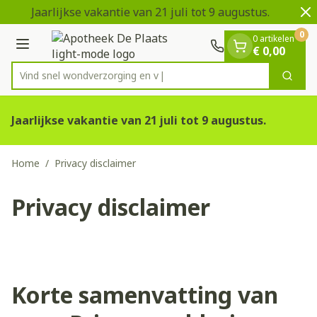
Dia 1 van 2
Ga naar de inhoud
Jaarlijkse vakantie van 21 juli tot 9 augustus.
0
0 artikelen
Menu
€ 0,00
Zoek
Product, merk, categorie...
Jaarlijkse vakantie van 21 juli tot 9 augustus.
Home
/
Privacy disclaimer
Privacy disclaimer
Korte samenvatting van