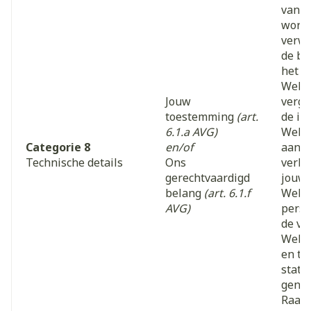
van o
wordt
verwe
de be
het g
Websi
Jouw
verge
toestemming
(art.
de in
6.1.a AVG)
Websi
Categorie 8
en/of
aan t
Technische details
Ons
verbe
gerechtvaardigd
jouw 
belang
(art. 6.1.f
Websi
AVG)
perso
de ve
Websi
en te
stati
gener
Raadp