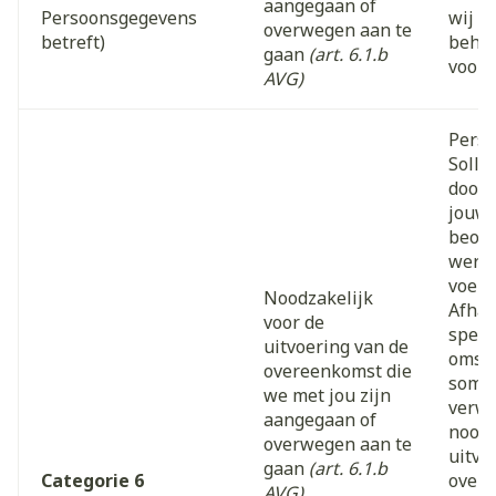
aangegaan of
Persoonsgegevens
wij m
overwegen aan te
betreft)
beher
gaan
(art. 6.1.b
voor 
AVG)
Perso
Solli
door 
jouw s
beoor
wervi
voere
Noodzakelijk
Afhan
voor de
speci
uitvoering van de
omsta
overeenkomst die
somm
we met jou zijn
verwe
aangegaan of
noodz
overwegen aan te
uitvo
gaan
(art. 6.1.b
Categorie 6
overe
AVG)