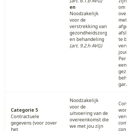
(art. 6.1.b AVG)
zijn 
en
om ee
Noodzakelijk
overe
voor de
met j
verstrekking van
afges
gezondheidszorg
afslu
en behandeling
te br
(art. 9.2.h AVG)
verwe
jouw
Pers
een g
gezon
behan
gara
Noodzakelijk
Contr
voor de
Categorie 5
worde
uitvoering van de
Contractuele
verwe
overeenkomst die
gegevens (voor zover
comme
we met jou zijn
het
contr