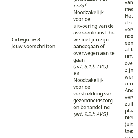
van v
en/of
medic
Noodzakelijk
Het i
voor de
deze
uitvoering van de
verwe
overeenkomst die
noodz
Categorie 3
we met jou zijn
een b
Jouw voorschriften
aangegaan of
af te
overwegen aan te
uitvo
gaan
overe
(
art. 6.1.b AVG)
zijn 
en
wenst
Noodzakelijk
correc
voor de
Ande
verstrekking van
verwe
gezondheidszorg
zulle
en behandeling
plaat
(art. 9.2.h AVG)
hierv
(uitd
toest
gegev