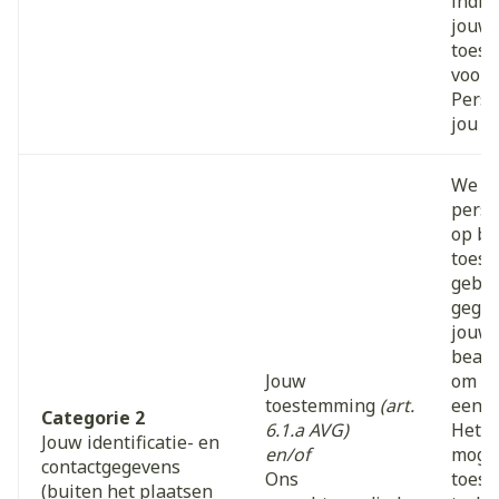
indien
jouw 
toes
voord
Perso
jou v
We v
perso
op ba
toes
gebru
gegev
jouw 
beant
Jouw
om ge
toestemming
(art.
een s
Categorie 2
6.1.a AVG)
Het is
Jouw identificatie- en
en/of
mogel
contactgegevens
Ons
toest
(buiten het plaatsen