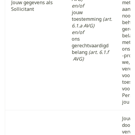
Jouw gegevens als
met j
en/of
Sollicitant
aanga
jouw
noodz
toestemming
(art.
behar
6.1.a AVG)
gerec
en/of
belan
ons
met d
gerechtvaardigd
ons w
belang
(art. 6.1.f
-proce
AVG)
we, i
verei
voora
toes
voord
Perso
jou v
Jouw 
door 
verwe