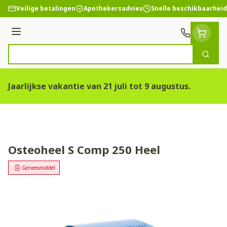
Ga naar de inhoud
Veilige betalingen
Apothekersadvies
Snelle beschikbaarheid
Menu
Zoek
Product, merk, categorie...
Jaarlijkse vakantie van 21 juli tot 9 augustus.
Osteoheel S Comp 250 Heel
Geneesmiddel