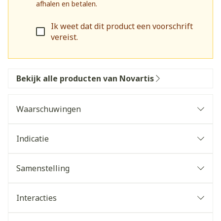
afhalen en betalen.
Ik weet dat dit product een voorschrift
vereist.
Bekijk alle producten van Novartis
Waarschuwingen
Indicatie
Preventie van transplantaatafstoting na
transplantatie van solide organen
Samenstelling
Behandeling van cellulaire transplantaatafstoting
bij patiënten die voorheen andere
Interacties
immunosuppressiva hebben gekregen
Preventie van transplantaatafstoting na allogene