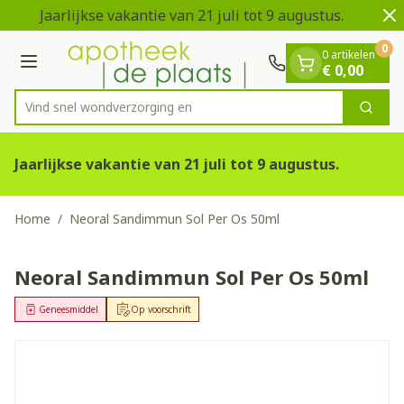
Dia 1 van 2
Ga naar de inhoud
Jaarlijkse vakantie van 21 juli tot 9 augustus.
V
0
0 artikelen
Menu
€ 0,00
Vind snel wondverz
Zoek
Product, merk, categorie...
Jaarlijkse vakantie van 21 juli tot 9 augustus.
Home
/
Neoral Sandimmun Sol Per Os 50ml
Neoral Sandimmun Sol Per Os 50ml
Geneesmiddel
Op voorschrift