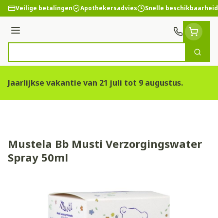
Ga naar de inhoud
Veilige betalingen
Apothekersadvies
Snelle beschikbaarheid
Menu
Zoek
Product, merk, categorie...
Jaarlijkse vakantie van 21 juli tot 9 augustus.
Mustela Bb Musti Verzorgingswater
Spray 50ml