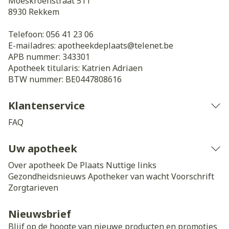
Moeskroenstraat 511
8930
Rekkem
Telefoon:
056 41 23 06
E-mailadres:
apotheekdeplaats@
telenet.be
APB nummer:
343301
Apotheek titularis:
Katrien Adriaen
BTW nummer:
BE0447808616
Klantenservice
FAQ
Uw apotheek
Over apotheek De Plaats
Nuttige links
Gezondheidsnieuws
Apotheker van wacht
Voorschrift
Zorgtarieven
Nieuwsbrief
Blijf op de hoogte van nieuwe producten en promoties