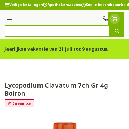
Ga naar de inhoud
Veilige betalingen
Apothekersadvies
Snelle beschikbaarheid
Menu
Zoek
Product, merk, categorie...
Jaarlijkse vakantie van 21 juli tot 9 augustus.
Lycopodium Clavatum 7ch Gr 4g
Boiron
Geneesmiddel