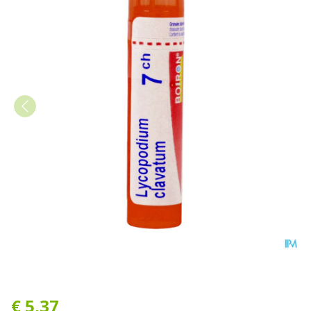
Lycopodium Clavatum 7ch G
€ 5,37