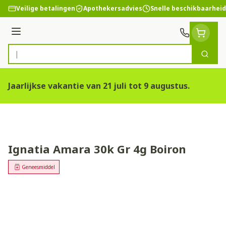
Ga naar de inhoud
Veilige betalingen
Apothekersadvies
Snelle beschikbaarheid
Menu
Zoek
Product, merk, categorie...
Jaarlijkse vakantie van 21 juli tot 9 augustus.
Ignatia Amara 30k Gr 4g Boiron
Geneesmiddel