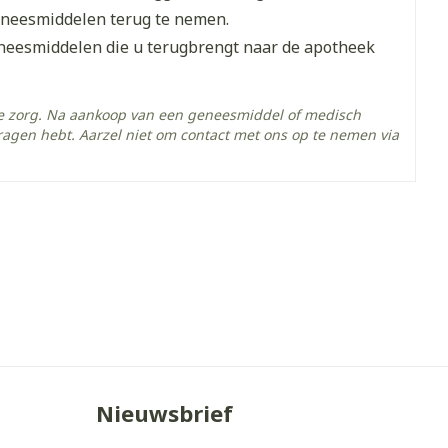
je
Badkamer
eneesmiddelen terug te nemen.
eneesmiddelen die u terugbrengt naar de apotheek
Bed
ing zon
Doorliggen - decubitis
he zorg. Na aankoop van een geneesmiddel of medisch
Toon meer
gie
Urinewegen
ragen hebt. Aarzel niet om contact met ons op te nemen via
eid,
Stoppen met roken
- 25°C)
n stress
it en intieme
Gezichtsreiniging -
ontschminken
en
Instrumenten
 -
en
Reinigingsmelk, - crème, -
sche
Anti tumor middelen
ie
olie en gel
ijn
Tonic - lotion
Anesthesie
zorging
Micellair water
Nieuwsbrief
Specifiek voor de ogen
hie
Diverse
Toon meer