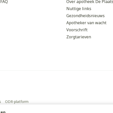
Enkel en vo
FAQ
Over apotheek De Plaat
Nuttige links
Toon meer
Gezondheidsnieuws
orging
Supplementen
Insectenw
Apotheker van wacht
middelen
Voorschrift
n
Mondmaskers
issen
Zorgtarieven
 -
uid
d
Zelfbruiner
Scheren
s
ODR-platform
ken.