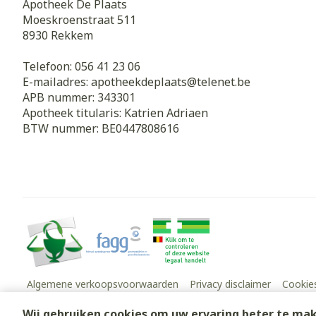
Apotheek De Plaats
Moeskroenstraat 511
8930
Rekkem
Haar
Gezichtsverz
Telefoon:
056 41 23 06
E-mailadres:
apotheekdeplaats@
telenet.be
Pillendozen e
Pigmentstoorn
APB nummer:
343301
accessoires
Gevoelige huid
Apotheek titularis:
Katrien Adriaen
geïrriteerde h
BTW nummer:
BE0447808616
Gemengde hui
Doffe huid
Toon meer
Snurken
Algemene verkoopsvoorwaarden
Privacy disclaimer
Cookie
Wij gebruiken cookies om uw ervaring beter te ma