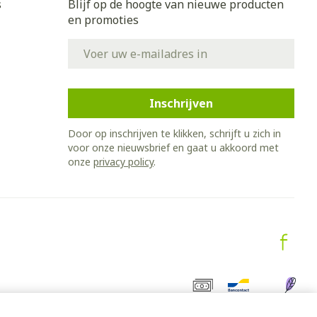
et
geneesmiddelen
s
Blijf op de hoogte van nieuwe producten
en promoties
E-mail adres
erende
Parfums en
geurproducten
Inschrijven
Door op inschrijven te klikken, schrijft u zich in
voor onze nieuwsbrief en gaat u akkoord met
onze
privacy policy
.
CBD