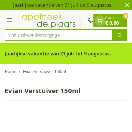
Dia 1 van 2
Ga naar de inhoud
Jaarlijkse vakantie van 21 juli tot 9 augustus.
V
0
0 artikelen
Menu
€ 0,00
Vind snel wondverzo
Zoek
Product, merk, categorie...
Jaarlijkse vakantie van 21 juli tot 9 augustus.
Home
/
Evian Verstuiver 150ml
Evian Verstuiver 150ml