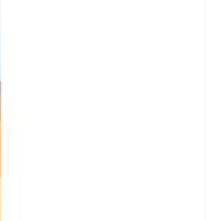
erende
Parfums en
geurproducten
CBD