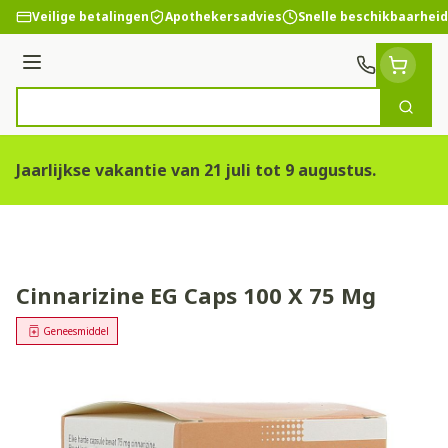
Ga naar de inhoud
Veilige betalingen
Apothekersadvies
Snelle beschikbaarheid
Menu
Zoek
Product, merk, categorie...
Jaarlijkse vakantie van 21 juli tot 9 augustus.
Cinnarizine EG Caps 100 X 75 Mg
Geneesmiddel